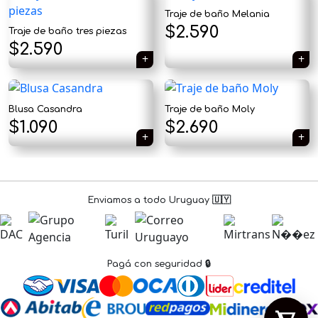
×
Traje de baño Melania
$
2.590
Traje de baño tres piezas
$
2.590
Tu carrito está vacío.
Blusa Casandra
Traje de baño Moly
El
El
$
1.090
$
2.690
Agregá un producto y aparecerá acá
automáticamente.
precio
precio
original
actual
era:
es:
Enviamos a todo Uruguay 🇺🇾
$1.790.
$1.090.
Pagá con seguridad 🔒