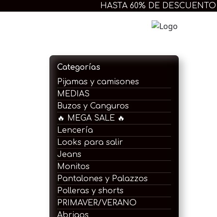
Ir
HASTA 60% DE DESCUENTO
al
contenido
Extra 
Categorías
Pijamas y camisones
MEDIAS
Buzos y Canguros
🔥 MEGA SALE 🔥
Lencería
Looks para salir
Jeans
Monitos
Pantalones y Palazzos
Polleras y shorts
PRIMAVER/VERANO
Abrigos