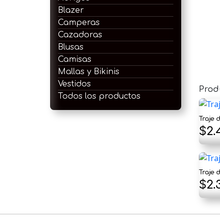
Blazer
Camperas
Cazadoras
Blusas
Camisas
Mallas y Bikinis
Vestidos
Prod
Todos los productos
Traje 
$
2.
Traje
$
2.