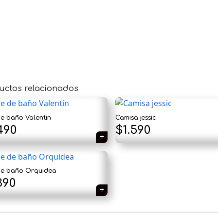
uctos relacionados
de baño Valentin
Camisa jessic
El
El
490
$
1.590
precio
precio
original
actual
 de baño Orquidea
era:
es:
390
$1.890.
$1.590.