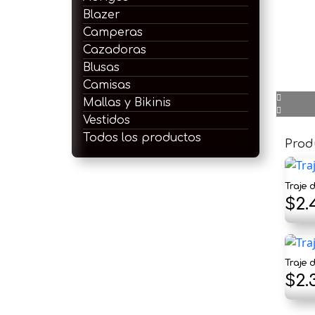
Blazer
Camperas
Cazadoras
Blusas
Camisas
Mallas y Bikinis
Vestidos
Todos los productos
Prod
Traje 
$
2.
Traje
$
2.