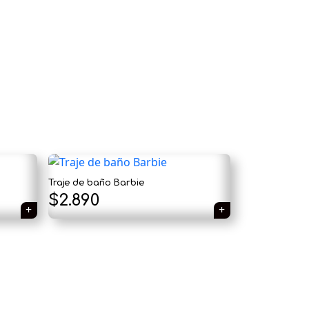
×
Tu carrito está vacío.
Traje de baño Barbie
$
2.890
Agregá un producto y aparecerá acá
automáticamente.