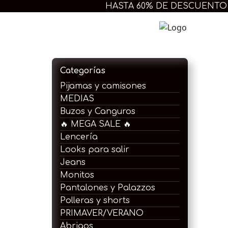
Ir
HASTA 60% DE DESCUENTO
al
contenido
Extra 
Categorías
Pijamas y camisones
MEDIAS
Buzos y Canguros
🔥 MEGA SALE 🔥
Lencería
Looks para salir
Jeans
Monitos
Pantalones y Palazzos
Polleras y shorts
PRIMAVER/VERANO
Abrigos