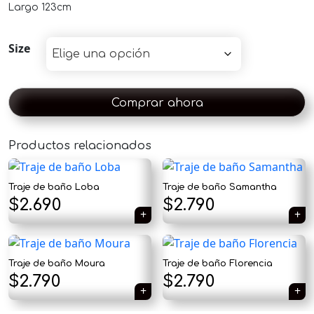
Largo 123cm
Size
Comprar ahora
×
Productos relacionados
Traje de baño Loba
Traje de baño Samantha
$
2.690
$
2.790
Tu carrito está vacío.
Agregá un producto y aparecerá acá
automáticamente.
Traje de baño Moura
Traje de baño Florencia
$
2.790
$
2.790