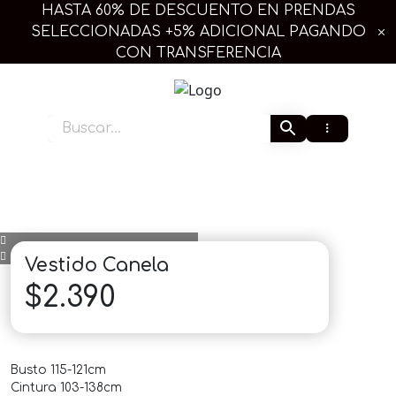
Ir
HASTA 60% DE DESCUENTO EN PRENDAS
al
SELECCIONADAS +5% ADICIONAL PAGANDO
contenido
CON TRANSFERENCIA
Extra Linda Plus
Vestido Canela
$
2.390
Busto 115-121cm
Cintura 103-138cm