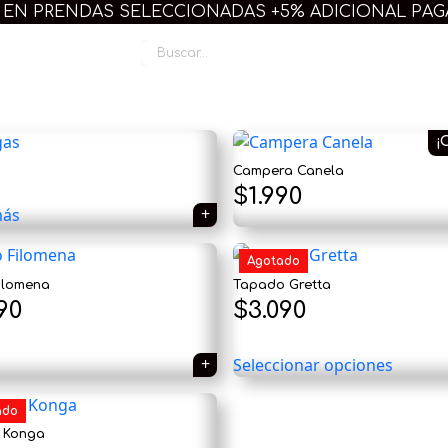
 EN PRENDAS SELECCIONADAS +5% ADICIONAL PA
Linda Plus
¡
Campera Canela
El
El
$
1.990
más
precio
precio
original
Agotado
actual
ilomena
Tapado Gretta
era:
es:
90
$
3.090
$2.490.
$1.990.
Seleccionar opciones
ado
o Konga