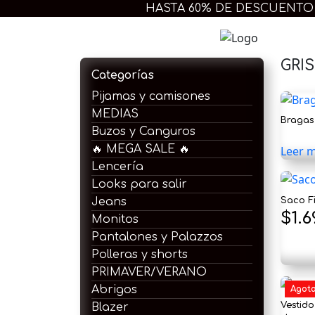
Ir
HASTA 60% DE DESCUENTO
al
contenido
Extra 
GRIS
Categorías
Pijamas y camisones
MEDIAS
Bragas
Buzos y Canguros
🔥 MEGA SALE 🔥
Leer 
Lencería
Looks para salir
Saco F
Jeans
$
1.6
Monitos
Pantalones y Palazzos
Polleras y shorts
PRIMAVER/VERANO
Abrigos
Agot
Vestid
Blazer