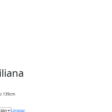
iliana
to 139cm
Limpiar