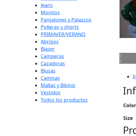
Jeans
Monitos
Pantalones y Palazzos
Polleras y shorts
PRIMAVER/VERANO
Abrigos
Blazer
Camperas
Cazadoras
Blusas
I
Camisas
Mallas y Bikinis
In
Vestidos
Todos los productos
Color
Size
Pr