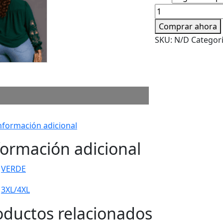
Blusa
Liliana
Comprar ahora
cantidad
SKU:
N/D
Categor
nformación adicional
formación adicional
VERDE
3XL/4XL
oductos relacionados