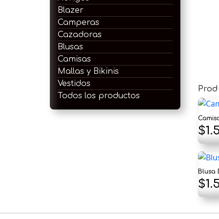
Blazer
Camperas
Cazadoras
Blusas
Camisas
Mallas y Bikinis
Vestidos
Prod
Todos los productos
Camisa
El
$
1.
pre
ori
Blusa
era
El
$
1.
$1.8
pre
ori