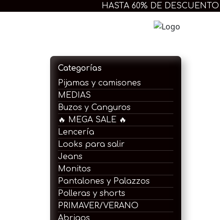
Ir
HASTA 60% DE DESCUENTO
al
contenido
Extra 
Categorías
Pijamas y camisones
MEDIAS
Buzos y Canguros
🔥 MEGA SALE 🔥
Lencería
Looks para salir
Jeans
Monitos
Pantalones y Palazzos
Polleras y shorts
PRIMAVER/VERANO
Abrigos