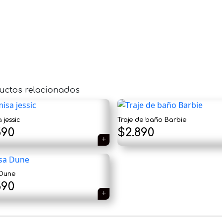
uctos relacionados
 jessic
Traje de baño Barbie
El
590
$
2.890
cio
precio
ginal
actual
 Dune
:
es:
El
590
90.
$1.590.
cio
precio
ginal
actual