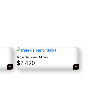
×
Tu carrito está vacío.
Agregá un producto y aparecerá acá
Traje de baño Mirna
automáticamente.
$
2.490