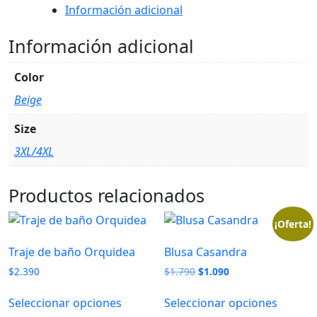
Información adicional
Información adicional
Color
Beige
Size
3XL/4XL
Productos relacionados
¡Oferta!
Traje de baño Orquidea
Blusa Casandra
El
El
$
2.390
$
1.790
$
1.090
precio
precio
original
actual
Seleccionar opciones
Seleccionar opciones
era:
es: