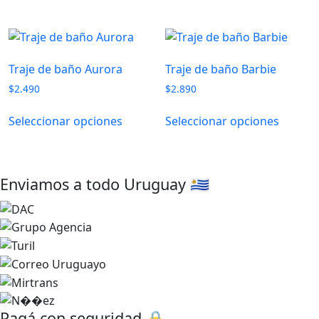
$1.790.
$1.090.
Traje de baño Aurora
Traje de baño Barbie
$
2.490
$
2.890
Seleccionar opciones
Seleccionar opciones
Enviamos a todo Uruguay 🇺🇾
×
Pagá con seguridad 🔒