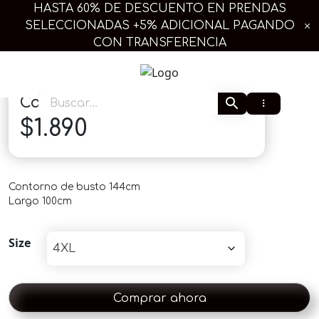
Ir
HASTA 60% DE DESCUENTO EN PRENDAS
al
SELECCIONADAS +5% ADICIONAL PAGANDO
contenido
CON TRANSFERENCIA
Extra Linda Plus
Camisa Lucia
$
1.890
Contorno de busto 144cm
Largo 100cm
Size
Comprar ahora