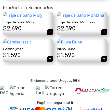
Productos relacionados
×
Traje de baño Moly
Traje de baño Montana
$
2.690
$
2.390
Tu carrito está vacío.
Camisa jessic
Blusa Dune
Agregá un producto y aparecerá acá
El
El
El
El
$
1.590
$
1.590
automáticamente.
precio
precio
precio
precio
original
actual
original
actual
era:
es:
era:
es:
Enviamos a todo Uruguay 🇺🇾
$1.890.
$1.590.
$1.890.
$1.590.
Pagá con seguridad 🔒