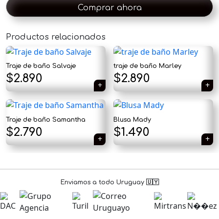
Comprar ahora
Productos relacionados
×
Traje de baño Salvaje
traje de baño Marley
$
2.890
$
2.890
Tu carrito está vacío.
Traje de baño Samantha
Blusa Mady
El
El
$
2.790
$
1.490
Agregá un producto y aparecerá acá
automáticamente.
precio
precio
original
actual
era:
es:
Enviamos a todo Uruguay 🇺🇾
$1.890.
$1.490.