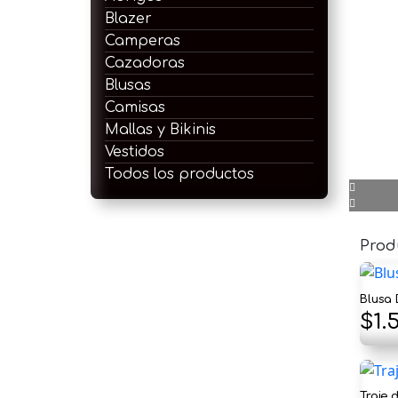
Blazer
Camperas
Cazadoras
Blusas
Camisas
Mallas y Bikinis
Vestidos
Todos los productos
Prod
Blusa
El
$
1.
pre
ori
Traje 