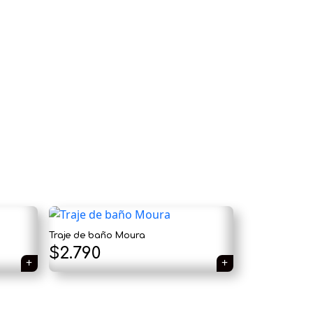
×
Tu carrito está vacío.
Agregá un producto y aparecerá acá
Traje de baño Moura
automáticamente.
$
2.790