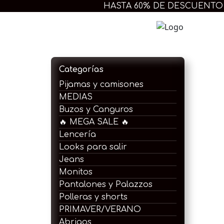
Ir
HASTA 60% DE DESCUENTO
al
contenido
Extra 
Categorías
Pijamas y camisones
MEDIAS
Buzos y Canguros
🔥 MEGA SALE 🔥
Lencería
Looks para salir
Jeans
Monitos
Pantalones y Palazzos
Polleras y shorts
PRIMAVER/VERANO
Abrigos