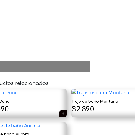
uctos relacionados
 Dune
Traje de baño Montana
El
590
$
2.390
cio
precio
ginal
actual
de baño Aurora