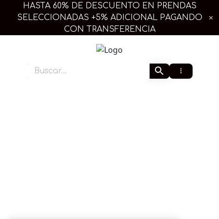
Ir
HASTA 60% DE DESCUENTO EN PRENDAS
al
SELECCIONADAS +5% ADICIONAL PAGANDO
contenido
CON TRANSFERENCIA
Extra Linda Plus