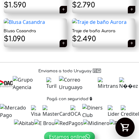
El
El
$
1.590
$
2.790
precio
precio
original
actual
Blusa Casandra
Traje de baño Aurora
Tu carrito está vacío.
era:
es:
El
El
$
1.090
$
2.490
Agregá un producto y aparecerá acá
$1.890.
$1.590.
precio
precio
automáticamente.
original
actual
era:
es:
Enviamos a todo Uruguay 🇺🇾
$1.790.
$1.090.
Pagá con seguridad 🔒
Estamos online