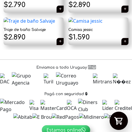
$
2.790
$
2.890
Traje de baño Salvaje
Camisa jessic
Tu carrito está vacío.
El
El
$
2.890
$
1.590
Agregá un producto y aparecerá acá
precio
precio
automáticamente.
original
actual
era:
es:
Enviamos a todo Uruguay 🇺🇾
$1.890.
$1.590.
Pagá con seguridad 🔒
Estamos online