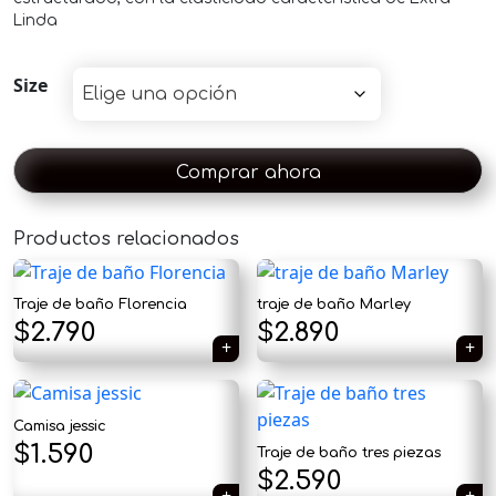
Linda
Size
Comprar ahora
×
Productos relacionados
Traje de baño Florencia
traje de baño Marley
$
2.790
$
2.890
Tu carrito está vacío.
Agregá un producto y aparecerá acá
Camisa jessic
automáticamente.
El
El
$
1.590
Traje de baño tres piezas
$
2.590
precio
precio