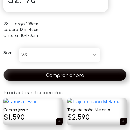
$
2.190
2XL- largo 108cm
cadera 125-140cm
cintura 110-120cm
Size
Comprar ahora
Productos relacionados
×
Camisa jessic
Traje de baño Melania
El
El
$
1.590
$
2.590
precio
precio