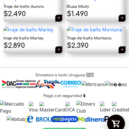
Traje de baño Aurora
Blusa Mady
El
El
$
2.490
$
1.490
precio
precio
original
actual
Tu carrito está vacío.
traje de baño Marley
Traje de baño Montana
era:
es:
$
2.890
$
2.390
Agregá un producto y aparecerá acá
automáticamente.
$1.890.
$1.490.
Enviamos a todo Uruguay 🇺🇾
Pagá con seguridad 🔒