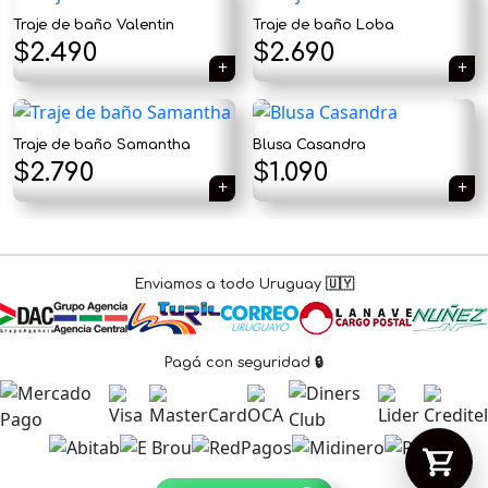
Traje de baño Valentin
Traje de baño Loba
$
2.490
$
2.690
Tu carrito está vacío.
Traje de baño Samantha
Blusa Casandra
El
El
$
2.790
$
1.090
Agregá un producto y aparecerá acá
automáticamente.
precio
precio
original
actual
era:
es:
Enviamos a todo Uruguay 🇺🇾
$1.790.
$1.090.
Pagá con seguridad 🔒