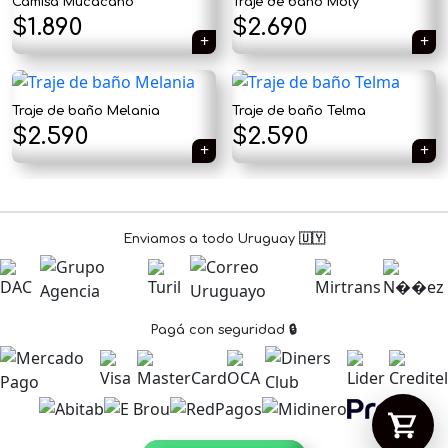
Camisa Mucacaho
Traje de baño Moly
$
1.890
$
2.690
Traje de baño Melania
Traje de baño Telma
Tu carrito está vacío.
El
El
$
2.590
$
2.590
Agregá un producto y aparecerá acá
precio
precio
automáticamente.
original
actual
era:
es:
Enviamos a todo Uruguay 🇺🇾
$2.890.
$2.590.
Pagá con seguridad 🔒