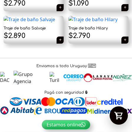
El
El
$
2.790
$
1.090
precio
precio
original
actual
Tu carrito está vacío.
Traje de baño Salvaje
Traje de baño Hilary
era:
es:
$
2.890
$
2.790
Agregá un producto y aparecerá acá
automáticamente.
$1.790.
$1.090.
Enviamos a todo Uruguay 🇺🇾
Pagá con seguridad 🔒
Estamos online