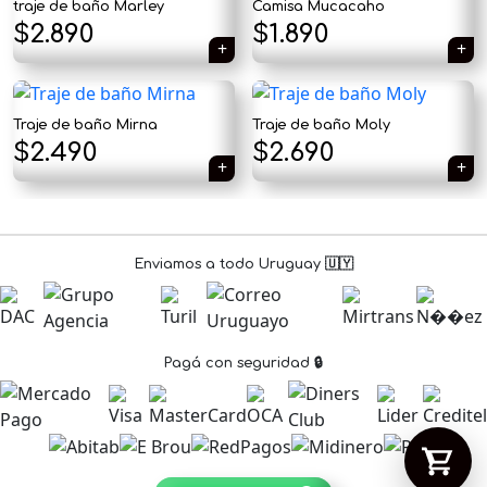
traje de baño Marley
Camisa Mucacaho
$
2.890
$
1.890
Traje de baño Mirna
Traje de baño Moly
Tu carrito está vacío.
$
2.490
$
2.690
Agregá un producto y aparecerá acá
automáticamente.
Enviamos a todo Uruguay 🇺🇾
Pagá con seguridad 🔒