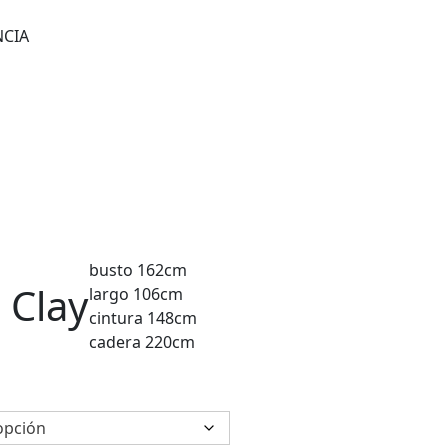
NCIA
busto 162cm
 Clay
largo 106cm
cintura 148cm
cadera 220cm