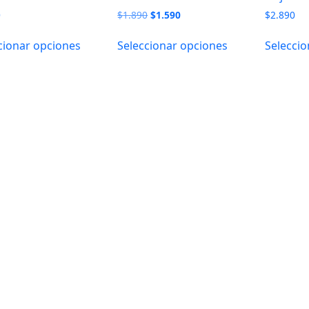
El
El
0
$
1.890
$
1.590
$
2.890
precio
precio
original
actual
cionar opciones
Seleccionar opciones
Seleccio
era:
es:
$1.890.
$1.590.