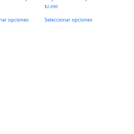
$
2.690
nar opciones
Seleccionar opciones
×
Tu carrito está vacío.
Agregá un producto y aparecerá acá
automáticamente.