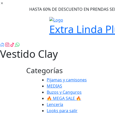
Ir
al
HASTA 60% DE DESCUENTO EN PRENDAS S
contenido
Extra Linda P
Vestido Clay
Categorías
Pijamas y camisones
MEDIAS
Buzos y Canguros
🔥 MEGA SALE 🔥
Lencería
Looks para salir