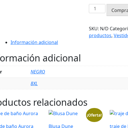
Vestido
Compra
Clay
cantidad
SKU:
N/D
Categor
productos
,
Vestid
Información adicional
formación adicional
r
NEGRO
8XL
oductos relacionados
¡Oferta!
 de baño Aurora
Blusa Dune
traje de