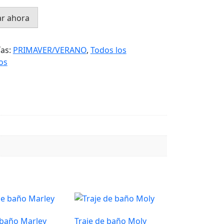
r ahora
ías:
PRIMAVER/VERANO
,
Todos los
os
 baño Marley
Traje de baño Moly