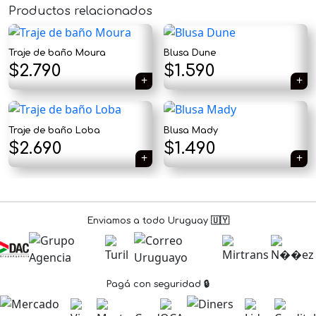
Productos relacionados
×
Traje de baño Moura
Blusa Dune
El
El
$
2.790
$
1.590
precio
precio
original
actual
Traje de baño Loba
Blusa Mady
Tu carrito está vacío.
era:
es:
El
El
$
2.690
$
1.490
Agregá un producto y aparecerá acá
$1.890.
$1.590.
precio
precio
automáticamente.
original
actual
era:
es:
Enviamos a todo Uruguay 🇺🇾
$1.890.
$1.490.
Pagá con seguridad 🔒