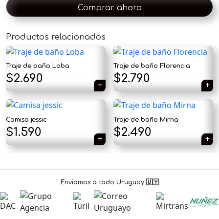
Comprar ahora
Productos relacionados
×
Traje de baño Loba
Traje de baño Florencia
$
2.690
$
2.790
Tu carrito está vacío.
Camisa jessic
Traje de baño Mirna
Agregá un producto y aparecerá acá
El
El
$
1.590
$
2.490
automáticamente.
precio
precio
original
actual
era:
es:
Enviamos a todo Uruguay 🇺🇾
$1.890.
$1.590.