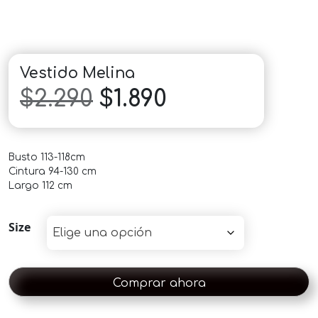
Vestido Melina
El
El
$
2.290
$
1.890
precio
precio
Busto 113-118cm
original
actual
Cintura 94-130 cm
Largo 112 cm
era:
es:
Size
$2.290.
$1.890.
Comprar ahora