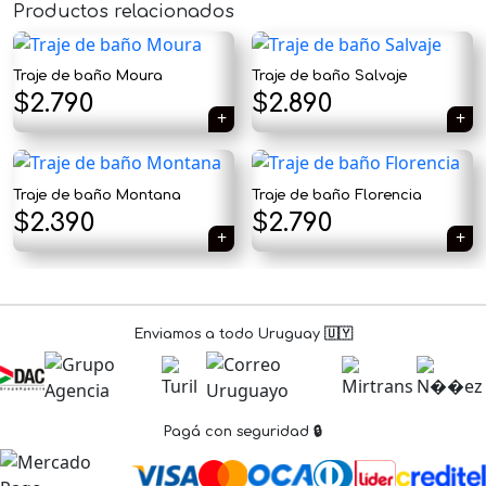
Productos relacionados
×
Traje de baño Moura
Traje de baño Salvaje
$
2.790
$
2.890
Traje de baño Montana
Traje de baño Florencia
Tu carrito está vacío.
$
2.390
$
2.790
Agregá un producto y aparecerá acá
automáticamente.
Enviamos a todo Uruguay 🇺🇾
Pagá con seguridad 🔒