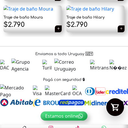
Traje de baño Moura
Traje de baño Hilary
Tu carrito está vacío.
$
2.790
$
2.790
Agregá un producto y aparecerá acá
automáticamente.
Enviamos a todo Uruguay 🇺🇾
Pagá con seguridad 🔒
Estamos online