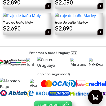
$
2.890
$
2.590
Traje de baño Moly
traje de baño Marley
Tu carrito está vacío.
$
2.690
$
2.890
Agregá un producto y aparecerá acá
automáticamente.
Enviamos a todo Uruguay 🇺🇾
Pagá con seguridad 🔒
Estamos online