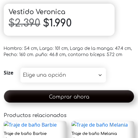
Vestido Veronica
El
El
$
2.390
$
1.990
precio
precio
Hombro: 54 cm, Largo: 101 cm, Largo de la manga: 47.4 cm,
original
actual
Pecho: 160 cm. puño: 46.8 cm, contorno bíceps: 57.2 cm
era:
es:
Size
$2.390.
$1.990.
Comprar ahora
Productos relacionados
×
Traje de baño Barbie
Traje de baño Melania