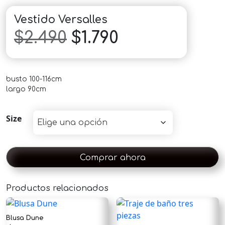
Vestido Versalles
El
El
$
2.490
$
1.790
precio
precio
busto 100-116cm
original
actual
largo 90cm
era:
es:
Size
$2.490.
$1.790.
Comprar ahora
Productos relacionados
Blusa Dune