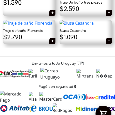
×
El
El
$
1.590
Traje de baño tres piezas
$
2.590
precio
precio
original
actual
era:
es:
Traje de baño Florencia
Blusa Casandra
El
El
$
2.790
$
1.090
Tu carrito está vacío.
$1.890.
$1.590.
Agregá un producto y aparecerá acá
precio
precio
automáticamente.
original
actual
era:
es:
Enviamos a todo Uruguay 🇺🇾
$1.790.
$1.090.
Pagá con seguridad 🔒