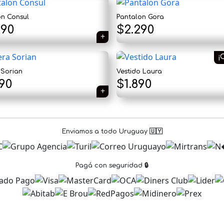
on Consul
Pantalon Gora
490
$
2.290
¡
 Sorian
Vestido Laura
El
El
090
$
1.890
precio
precio
original
actual
Enviamos a todo Uruguay 🇺🇾
era:
es:
$2.290.
$1.890.
Pagá con seguridad 🔒