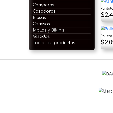
Camperas
Pantal
Cazadoras
$
2.
Blusas
Camisas
Mallas y Bikinis
Vestidos
Pollera
$
2.
Todos los productos