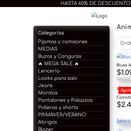
Ir
HASTA 60% DE DESCUENTO
al
contenido
Extra 
Anim
Categorías
Pijamas y camisones
MEDIAS
Buzos y Canguros
🔥 MEGA SALE 🔥
Blusa A
Lencería
El
$
1.0
Looks para salir
pre
Jeans
Agot
orig
Monitos
Cazado
Pantalones y Palazzos
era:
$
2.
Polleras y shorts
$1.8
PRIMAVER/VERANO
Selecc
Abrigos
Blazer