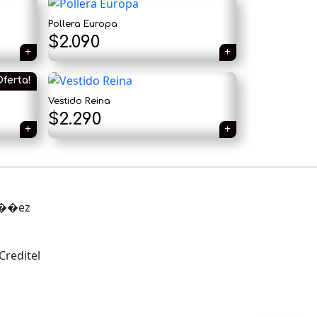
Pollera Europa
×
$
2.090
Oferta!
Vestido Reina
$
2.290
Tu carrito está vacío.
Agregá un producto y aparecerá acá
automáticamente.