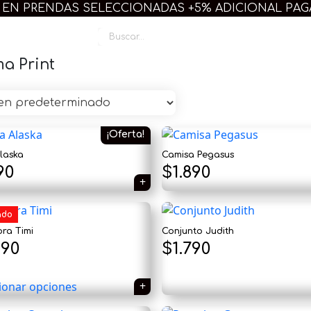
 EN PRENDAS SELECCIONADAS +5% ADICIONAL PA
Linda Plus
a Print
¡Oferta!
laska
Camisa Pegasus
El
90
$
1.890
cio
precio
ado
inal
actual
ra Timi
Conjunto Judith
es:
490
$
1.790
99.
$1.090.
ionar opciones