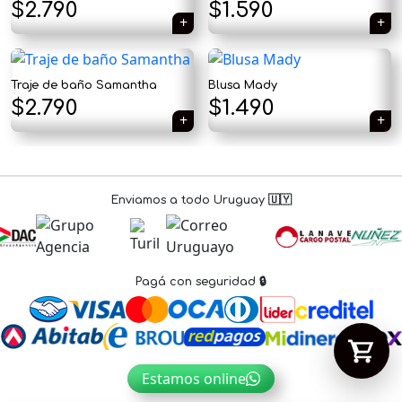
El
El
$
2.790
$
1.590
precio
precio
original
actual
Tu carrito está vacío.
Traje de baño Samantha
Blusa Mady
era:
es:
El
El
$
2.790
$
1.490
Agregá un producto y aparecerá acá
automáticamente.
$1.890.
$1.590.
precio
precio
original
actual
era:
es:
Enviamos a todo Uruguay 🇺🇾
$1.890.
$1.490.
Pagá con seguridad 🔒
Estamos online