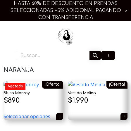
Ir
HASTA 60% DE DESCUENTO EN PRENDAS
al
SELECCIONADAS +5% ADICIONAL PAGANDO
contenido
CON TRANSFERENCIA
Extra Linda Plus
NARANJA
¡Oferta!
¡Oferta!
Agotado
Blusa Monroy
Vestido Melina
El
El
El
El
$
890
$
1.990
×
precio
precio
precio
precio
Seleccionar opciones
original
actual
original
actual