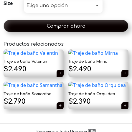
Size
Comprar ahora
Productos relacionados
×
Traje de baño Valentin
Traje de baño Mirna
$
2.490
$
2.490
Traje de baño Samantha
Traje de baño Orquidea
Tu carrito está vacío.
$
2.790
$
2.390
Agregá un producto y aparecerá acá
automáticamente.
Enviamos a todo Uruguay 🇺🇾