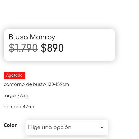
Blusa Monroy
El
El
$
1.790
$
890
precio
precio
original
actual
Agotado
contorno de busto 130-139cm
era:
es:
largo 77cm
$1.790.
$890.
hombro 42cm
Color